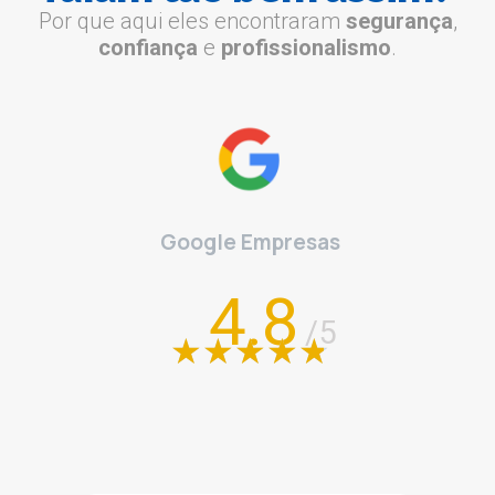
Por que aqui eles encontraram
segurança
,
confiança
e
profissionalismo
.
Google Empresas
4.8
/5
★
★
★
★
★