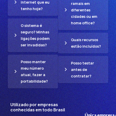
internet que eu
ramais em
tenho hoje?
diferentes
cidades ou em
home office?
O sistema é
seguro? Minhas
ligações podem
Quais recursos
ser invadidas?
estão incluídos?
Posso manter
Posso testar
meu número
antes de
atual, fazer a
contratar?
portabilidade?
Utilizado por empresas
conhecidas em todo Brasil
Única empresa 