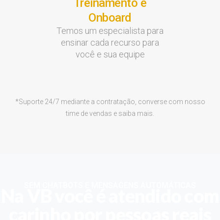
Treinamento e
Onboard
Temos um especialista para
ensinar cada recurso para
você e sua equipe
*Suporte 24/7 mediante a contratação, converse com nosso
time de vendas e saiba mais.
SEM CHATBOTS E MENSAGENS AUTOMÁTICAS
Na VB você é atendido com
carinho por pessoas reais