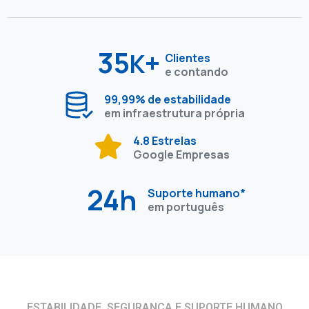
35
+
K
Clientes
e contando
99,99% de estabilidade
em infraestrutura própria
4.8 Estrelas
Google Empresas
24h
Suporte humano*
em português
ESTABILIDADE, SEGURANÇA E SUPORTE HUMANO