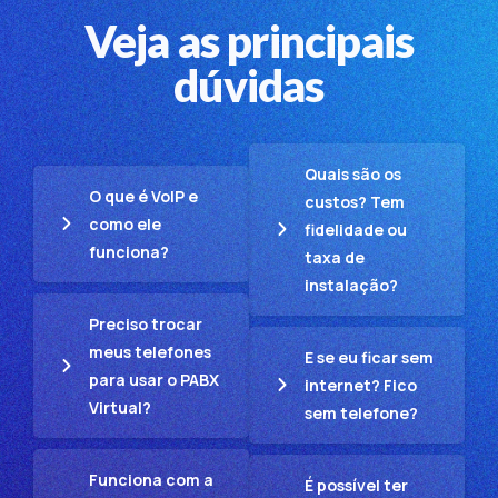
Veja as principais
dúvidas
Quais são os
O que é VoIP e
custos? Tem
como ele
fidelidade ou
funciona?
taxa de
instalação?
Preciso trocar
meus telefones
E se eu ficar sem
para usar o PABX
internet? Fico
Virtual?
sem telefone?
Funciona com a
É possível ter