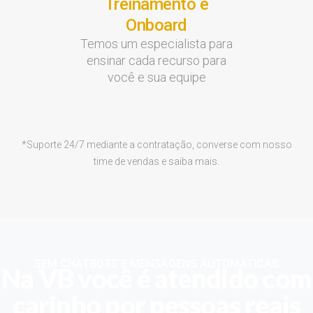
Treinamento e
Onboard
Temos um especialista para
ensinar cada recurso para
você e sua equipe
*Suporte 24/7 mediante a contratação, converse com nosso
time de vendas e saiba mais.
SEM CHATBOTS E MENSAGENS AUTOMÁTICAS
Na VB você é atendido com
carinho por pessoas reais