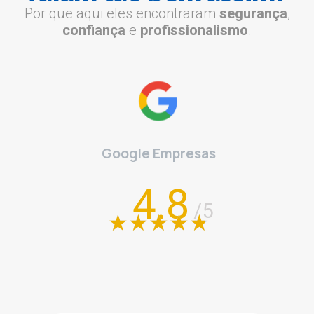
Por que aqui eles encontraram
segurança
,
confiança
e
profissionalismo
.
Google Empresas
4.8
/5
★
★
★
★
★