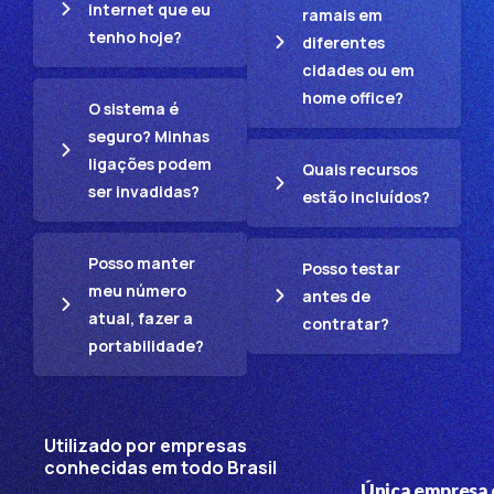
internet que eu
ramais em
tenho hoje?
diferentes
cidades ou em
home office?
O sistema é
seguro? Minhas
ligações podem
Quais recursos
ser invadidas?
estão incluídos?
Posso manter
Posso testar
meu número
antes de
atual, fazer a
contratar?
portabilidade?
Utilizado por empresas
conhecidas em todo Brasil
Única empresa 