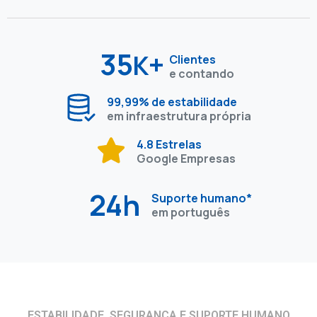
35
+
K
Clientes
e contando
99,99% de estabilidade
em infraestrutura própria
4.8 Estrelas
Google Empresas
24h
Suporte humano*
em português
ESTABILIDADE, SEGURANÇA E SUPORTE HUMANO