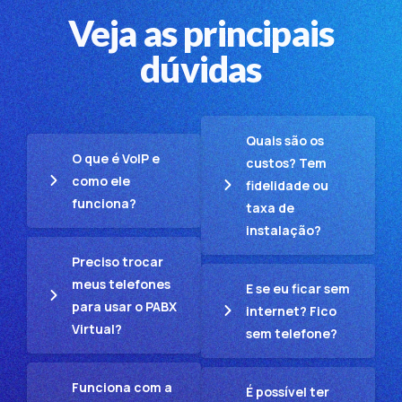
Veja as principais
dúvidas
Quais são os
O que é VoIP e
custos? Tem
como ele
fidelidade ou
funciona?
taxa de
instalação?
Preciso trocar
meus telefones
E se eu ficar sem
para usar o PABX
internet? Fico
Virtual?
sem telefone?
Funciona com a
É possível ter