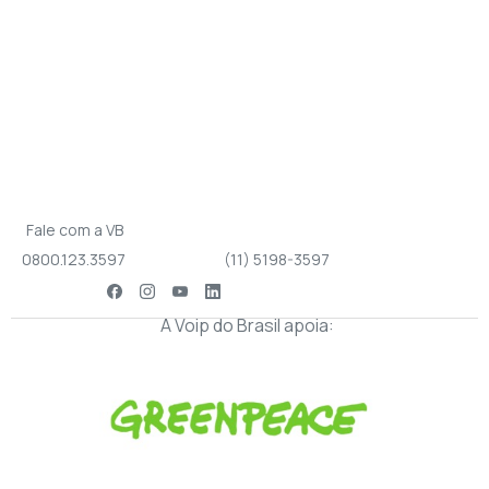
Fale com a VB
0800.123.3597
(11) 5198-3597
A Voip do Brasil apoia: