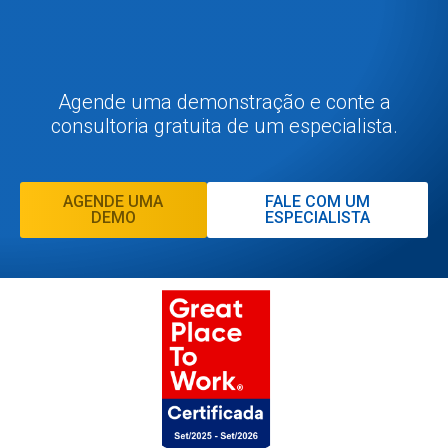
Agende uma demonstração e conte a
consultoria gratuita de um especialista.
AGENDE UMA
FALE COM UM
DEMO
ESPECIALISTA